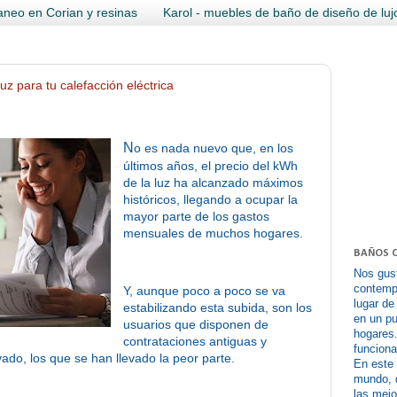
neo en Corian y resinas
Karol - muebles de baño de diseño de luj
luz para tu calefacción eléctrica
N
o es nada nuevo que, en los
últimos años, el precio del kWh
de la luz ha alcanzado máximos
históricos, llegando a ocupar la
mayor parte de los gastos
mensuales de muchos hogares.
BAÑOS 
Nos gus
contempo
Y, aunque poco a poco se va
lugar de
estabilizando esta subida, son los
en un pu
usuarios que disponen de
hogares
contrataciones antiguas y
funciona
vado, los que se han llevado la peor parte.
En este
mundo, 
las mej