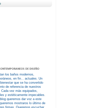
o
CONTEMPORANEOS DE DISEÑO
tan los baños modernos,
ráneos, en fin... actuales. Un
 bienestar que se ha convertido
nto de referencia de nuestros
. Cada vez más equipados,
les y estéticamente impecables.
 blog queremos dar voz a este
queremos mostraros lo último de
ores firmas. Queremos escuchar