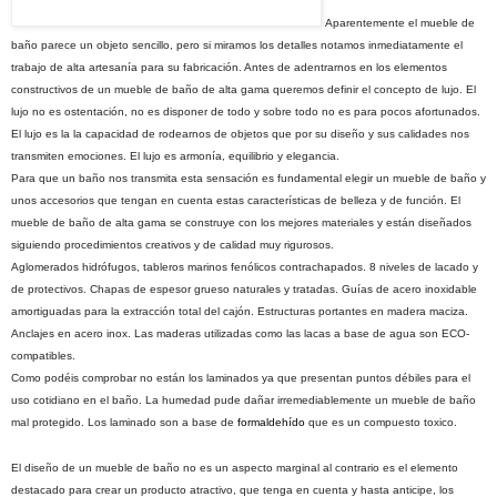
Aparentemente el mueble de
baño parece un objeto sencillo, pero si miramos los detalles notamos inmediatamente el
trabajo de alta artesanía para su fabricación. Antes de adentrarnos en los elementos
constructivos de un mueble de baño de alta gama queremos definir el concepto de lujo. El
lujo no es ostentación, no es disponer de todo y sobre todo no es para pocos afortunados.
El lujo es la la capacidad de rodearnos de objetos que por su diseño y sus calidades nos
transmiten emociones. El lujo es armonía, equilibrio y elegancia.
Para que un baño nos transmita esta sensación es fundamental elegir un mueble de baño y
unos accesorios que tengan en cuenta estas características de belleza y de función. El
mueble de baño de alta gama se construye con los mejores materiales y están diseñados
siguiendo procedimientos creativos y de calidad muy rigurosos.
Aglomerados hidrófugos, tableros marinos fenólicos contrachapados. 8 niveles de lacado y
de protectivos. Chapas de espesor grueso naturales y tratadas. Guías de acero inoxidable
amortiguadas para la extracción total del cajón. Estructuras portantes en madera maciza.
Anclajes en acero inox. Las maderas utilizadas como las lacas a base de agua son ECO-
compatibles.
Como podéis comprobar no están los laminados ya que presentan puntos débiles para el
uso cotidiano en el baño. La humedad pude dañar irremediablemente un mueble de baño
mal protegido. Los laminado son a base de
formaldehído
que es un compuesto toxico.
El diseño de un mueble de baño no es un aspecto marginal al contrario es el elemento
destacado para crear un producto atractivo, que tenga en cuenta y hasta anticipe, los