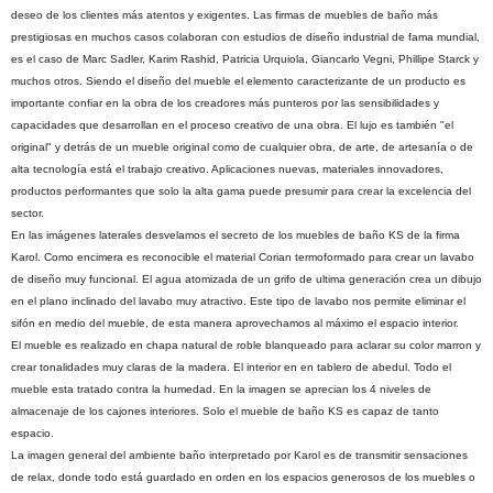
deseo de los clientes más atentos y exigentes. Las firmas de muebles de baño más
prestigiosas en muchos casos colaboran con estudios de diseño industrial de fama mundial,
es el caso de Marc Sadler, Karim Rashid, Patricia Urquiola, Giancarlo Vegni, Phillipe Starck y
muchos otros. Siendo el diseño del mueble el elemento caracterizante de un producto es
importante confiar en la obra de los creadores más punteros por las sensibilidades y
capacidades que desarrollan en el proceso creativo de una obra. El lujo es también "el
original" y detrás de un mueble original como de cualquier obra, de arte, de artesanía o de
alta tecnología está el trabajo creativo. Aplicaciones nuevas, materiales innovadores,
productos performantes que solo la alta gama puede presumir para crear la excelencia del
sector.
En las imágenes laterales desvelamos el secreto de los muebles de baño KS de la firma
Karol. Como encimera es reconocible el material Corian termoformado para crear un lavabo
de diseño muy funcional. El agua atomizada de un grifo de ultima generación crea un dibujo
en el plano inclinado del lavabo muy atractivo. Este tipo de lavabo nos permite eliminar el
sifón en medio del mueble, de esta manera aprovechamos al máximo el espacio interior.
El mueble es realizado en chapa natural de roble blanqueado para aclarar su color marron y
crear tonalidades muy claras de la madera. El interior en en tablero de abedul. Todo el
mueble esta tratado contra la humedad. En la imagen se aprecian los 4 niveles de
almacenaje de los cajones interiores. Solo el mueble de baño KS es capaz de tanto
espacio.
La imagen general del ambiente baño interpretado por Karol es de transmitir sensaciones
de relax, donde todo está guardado en orden en los espacios generosos de los muebles o