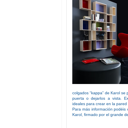
colgados “kappa” de Karol se 
puerta o dejarlos a vista. E
ideales para crear en la pared
Para más información podéis 
Karol, firmado por el grande d