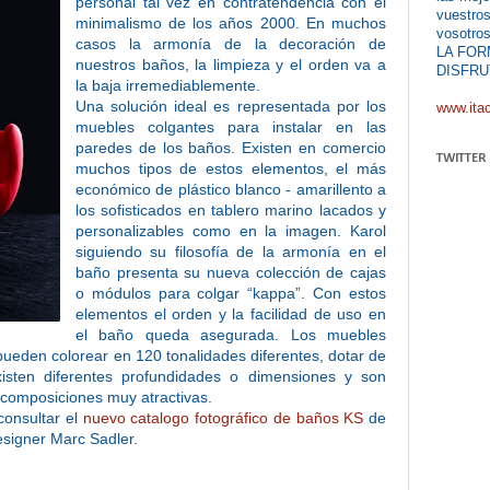
personal tal vez en contratendencia con el
vuestros
minimalismo de los años 2000. En muchos
vosotros
casos la armonía de la decoración de
LA FOR
nuestros baños, la limpieza y el orden va a
DISFRU
la baja irremediablemente.
Una solución ideal es representada por los
www.ita
muebles colgantes para instalar en las
paredes de los baños. Existen en comercio
TWITTER
muchos tipos de estos elementos, el más
económico de plástico blanco - amarillento a
los sofisticados en tablero marino lacados y
personalizables como en la imagen. Karol
siguiendo su filosofía de la armonía en el
baño presenta su nueva colección de cajas
o módulos para colgar “kappa”. Con estos
elementos el orden y la facilidad de uso en
el baño queda asegurada. Los muebles
pueden colorear en 120 tonalidades diferentes, dotar de
xisten diferentes profundidades o dimensiones y son
 composiciones muy atractivas.
consultar el
nuevo catalogo fotográfico de baños KS
de
esigner Marc Sadler.