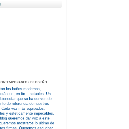
o
CONTEMPORANEOS DE DISEÑO
tan los baños modernos,
ráneos, en fin... actuales. Un
 bienestar que se ha convertido
nto de referencia de nuestros
. Cada vez más equipados,
les y estéticamente impecables.
 blog queremos dar voz a este
queremos mostraros lo último de
ores firmas. Queremos escuchar