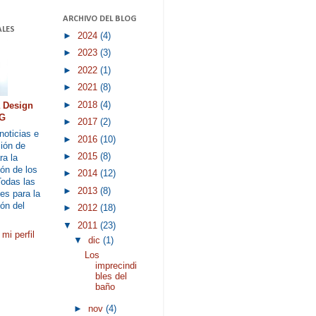
ARCHIVO DEL BLOG
LES
►
2024
(4)
►
2023
(3)
►
2022
(1)
►
2021
(8)
►
2018
(4)
a Design
G
►
2017
(2)
noticias e
►
2016
(10)
ión de
►
2015
(8)
ra la
ón de los
►
2014
(12)
Todas las
►
2013
(8)
es para la
ón del
►
2012
(18)
▼
2011
(23)
mi perfil
▼
dic
(1)
Los
imprecindi
bles del
baño
►
nov
(4)