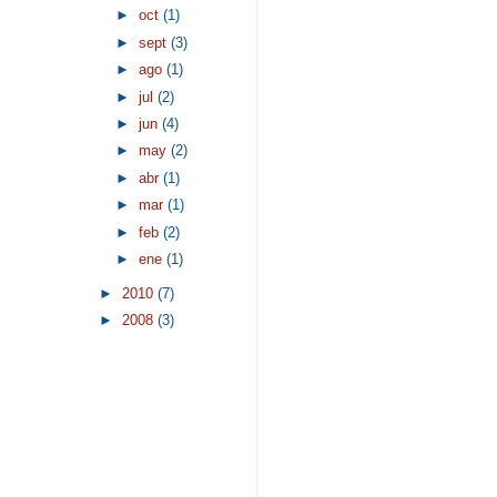
►
oct
(1)
►
sept
(3)
►
ago
(1)
►
jul
(2)
►
jun
(4)
►
may
(2)
►
abr
(1)
►
mar
(1)
►
feb
(2)
►
ene
(1)
►
2010
(7)
►
2008
(3)