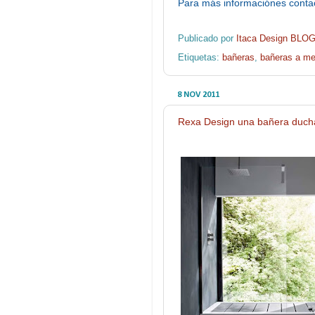
Para más informaciónes conta
Publicado por
Itaca Design BLO
Etiquetas:
bañeras
,
bañeras a me
8 NOV 2011
Rexa Design una bañera ducha