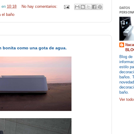
G
en
10:18
No hay comentarios:
DATOS
PERSONA
 el baño
Itac
 bonita como una gota de agua.
BLO
Blog de 
informac
estilo pa
decoraci
baños. 
novedad
decoraci
baño.
Ver todo 