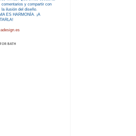
 comentarios y compartir con
 la ilusión del diseño.
MA ES HARMONÍA. ¡A
TARLA!
cadesign.es
 FOR BATH