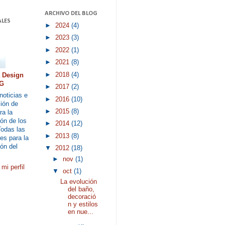
ARCHIVO DEL BLOG
LES
►
2024
(4)
►
2023
(3)
►
2022
(1)
►
2021
(8)
►
2018
(4)
a Design
G
►
2017
(2)
noticias e
►
2016
(10)
ión de
►
2015
(8)
ra la
ón de los
►
2014
(12)
Todas las
►
2013
(8)
es para la
ón del
▼
2012
(18)
►
nov
(1)
mi perfil
▼
oct
(1)
La evolución
del baño,
decoració
n y estilos
en nue...