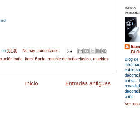
DATOS
PERSONA
arol
Itac
G
en
13:09
No hay comentarios:
BLO
olución baño
,
karol Bania
,
mueble de baño clásico
,
muebles
Blog de 
informac
estilo pa
decoraci
baños. 
Inicio
Entradas antiguas
novedad
decoraci
baño.
Ver todo 