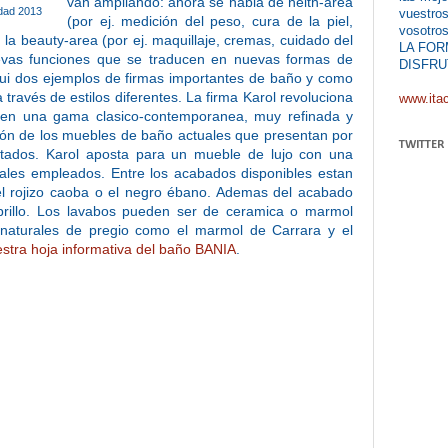
van ampliando: ahora se habla de helth-area
dad 2013
vuestros
(por ej. medición del peso, cura de la piel,
vosotros
 la beauty-area (por ej. maquillaje, cremas, cuidado del
LA FOR
uevas funciones que se traducen en nuevas formas de
DISFRU
qui dos ejemplos de firmas importantes de baño y como
a través de estilos diferentes. La firma Karol revoluciona
www.ita
a en una gama clasico-contemporanea, muy refinada y
ución de los muebles de baño actuales que presentan por
TWITTER
tados. Karol aposta para un mueble de lujo con una
iales empleados. Entre los acabados disponibles estan
l rojizo caoba o el negro ébano. Ademas del acabado
 brillo. Los lavabos pueden ser de ceramica o marmol
naturales de pregio como el marmol de Carrara y el
stra hoja informativa del baño BANIA
.