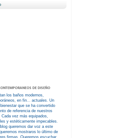
o
CONTEMPORANEOS DE DISEÑO
tan los baños modernos,
ráneos, en fin... actuales. Un
 bienestar que se ha convertido
nto de referencia de nuestros
. Cada vez más equipados,
les y estéticamente impecables.
 blog queremos dar voz a este
queremos mostraros lo último de
ores firmas. Queremos escuchar