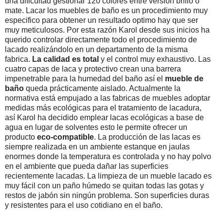
una dificultad gestionar 120 colores entre versión brillo o
mate. Lacar los muebles de baño es un procedimiento muy
especifico para obtener un resultado optimo hay que ser
muy meticulosos. Por esta razón Karol desde sus inicios ha
querido controlar directamente todo el procedimiento de
lacado realizándolo en un departamento de la misma
fabrica.
La calidad es total
y el control muy exhaustivo. Las
cuatro capas de laca y protectivo crean una barrera
impenetrable para la humedad del baño así el
mueble de
baño
queda prácticamente aislado. Actualmente la
normativa está empujado a las fabricas de muebles adoptar
medidas más ecológicas para el tratamiento de lacadura,
así Karol ha decidido emplear lacas ecológicas a base de
agua en lugar de solventes esto le permite ofrecer un
producto
eco-compatible
. La producción de las lacas es
siempre realizada en un ambiente estanque en jaulas
enormes donde la temperatura es controlada y no hay polvo
en el ambiente que pueda dañar las superficies
recientemente lacadas. La limpieza de un mueble lacado es
muy fácil con un paño húmedo se quitan todas las gotas y
restos de jabón sin ningún problema. Son superficies duras
y resistentes para el uso cotidiano en el baño.